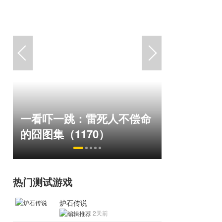
国内横版网游鼻祖，巅峰在
盘点8月扎
命
线150万人，三个月赚了
玩家想扔
1.19亿！
恋爱？
热门测试游戏
炉石传说
2天前