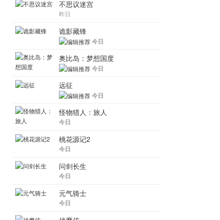
不思议迷宫
昨日
诡影藏锋
今日
奥比岛：梦想国度
今日
远征
今日
怪物猎人：旅人
今日
桃花源记2
今日
问剑长生
今日
元气骑士
今日