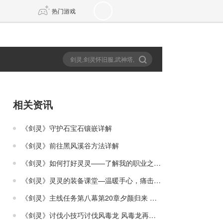
热门游戏
DNF
传奇4
剑网3旗舰版
新天龙八部
相关资讯
自由
诛仙世界
新仙侠5
《剑灵》守护石宝石镶嵌详解
《剑灵》前往黑风溪谷方法详解
《剑灵》如何打好灵灵——了解我的职业之力士大地篇
《剑灵》灵灵的装备课堂—温暖手心，痛击敌人
《剑灵》主线任务第八幕第20章夕颜归来 弯钩峡谷的核心条件
《剑灵》讨伐小技巧讨伐风毒龙 风毒龙再临白雾森林攻略