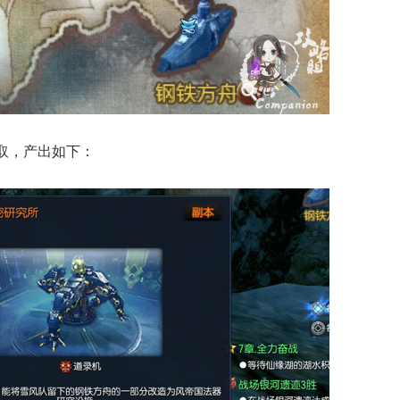
取，产出如下：
典 争霸赛大区火
一看吓一跳：雷死人不偿
的囧图集（1170）