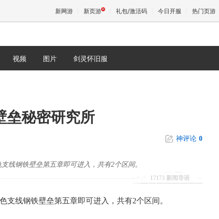
新网游
新页游
礼包/激活码
今日开服
热门页游
视频
图片
剑灵怀旧服
魔兽
天堂
壁垒秘密研究所
王权与
神评论
0
色支线钢铁壁垒第五章即可进入，共有2个区间。
17173 新闻导语
蓝色支线钢铁壁垒第五章即可进入，共有2个区间。