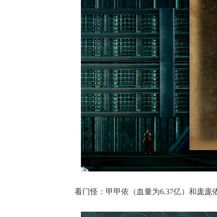
看门怪：甲甲依（血量为6.37亿）和庞庞