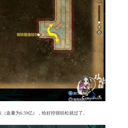
依（血量为6.59亿），给好控很轻松就过了。