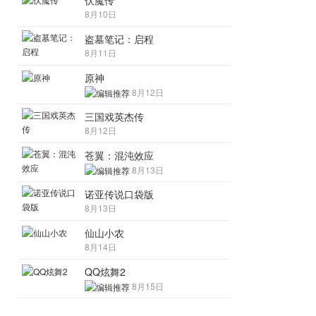
伏魔传
8月10日
盗墓笔记：启程
8月11日
原神
8月12日
三国戏英杰传
8月12日
苍翼：混沌效应
8月13日
诺亚传说口袋版
8月13日
仙山小农
8月14日
QQ炫舞2
8月15日