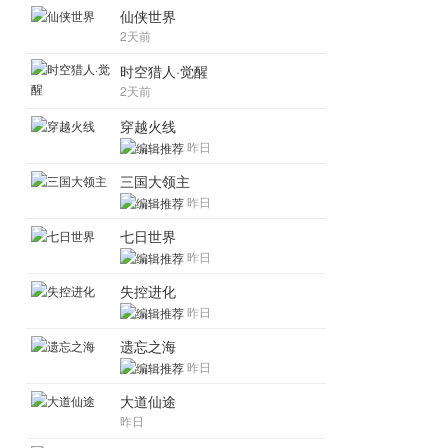
仙侠世界
2天前
时空猎人·觉醒
2天前
穿越火线
昨日
三国大领主
昨日
七日世界
昨日
失控进化
昨日
遗忘之海
昨日
大道仙途
昨日