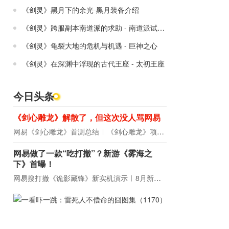
《剑灵》黑月下的余光-黑月装备介绍
《剑灵》跨服副本南道派的求助 - 南道派试验殿堂
《剑灵》龟裂大地的危机与机遇 - 巨神之心
《剑灵》在深渊中浮现的古代王座 - 太初王座
今日头条
《剑心雕龙》解散了，但这次没人骂网易
网易《剑心雕龙》首测总结
《剑心雕龙》项目宣布解散
网易做了一款“吃打撤”？新游《雾海之
下》首曝！
网易搜打撤《诡影藏锋》新实机演示
8月新游前瞻：《诡秘之主》领衔