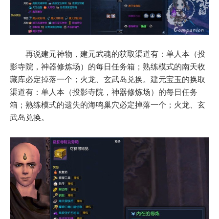
再说建元神物，建元武魂的获取渠道有：单人本（投
影寺院，神器修炼场）的每日任务箱；熟练模式的南天收
藏库必定掉落一个；火龙、玄武岛兑换。建元宝玉的换取
渠道有：单人本（投影寺院，神器修炼场）的每日任务
箱；熟练模式的遗失的海鸣巢穴必定掉落一个；火龙、玄
武岛兑换。