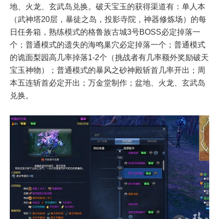
地、火龙、玄武岛兑换。破天宝玉的获得渠道有：单人本
（武神塔20层，暴徒之岛，投影寺院，神器修炼场）的每
日任务箱，熟练模式的格鲁族古城3号BOSS必定掉落一
个；普通模式的遗失的海鸣巢穴必定掉落一个；普通模式
的诡面梨园高几率掉落1-2个（挑战者有几率额外奖励破天
宝玉神物）；普通模式的暴风之砂神殿斩首几率开出；周
本五连斩首必定开出；万金堂制作；盆地、火龙、玄武岛
兑换。