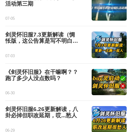
活动第三期
07-05
剑灵怀旧服7.3更新解读（惆
怅版，这公告算是写不明白
了）
07-03
《剑灵怀旧服》在干嘛啊？？
跑了多少人没点数吗？
06-30
剑灵怀旧服6.26更新解读，八
卦必掉但职改延期，哎...愁人
06-29