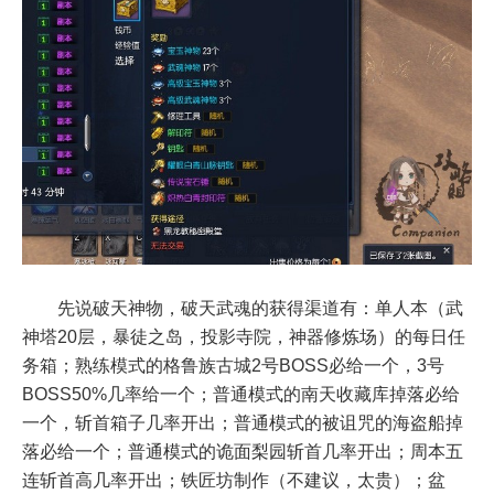
先说破天神物，破天武魂的获得渠道有：单人本（武
神塔20层，暴徒之岛，投影寺院，神器修炼场）的每日任
务箱；熟练模式的格鲁族古城2号BOSS必给一个，3号
BOSS50%几率给一个；普通模式的南天收藏库掉落必给
一个，斩首箱子几率开出；普通模式的被诅咒的海盗船掉
落必给一个；普通模式的诡面梨园斩首几率开出；周本五
连斩首高几率开出；铁匠坊制作（不建议，太贵）；盆