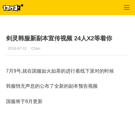
剑灵
>
游戏文章
>
正文
剑灵韩服新副本宣传视频 24人X2等着你
2016-07-11
Chan
7月9号,就在国服如火如荼的进行着线下派对的时候
韩服悄无声息的公布了全新的副本预告视频
国服将于8月更新