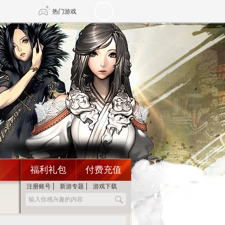
热门游戏
DNF
传奇4
剑网3旗舰版
新天龙八部
自由
诛仙世界
新仙侠5
福利礼包
付费充值
注册账号
新游专题
游戏下载