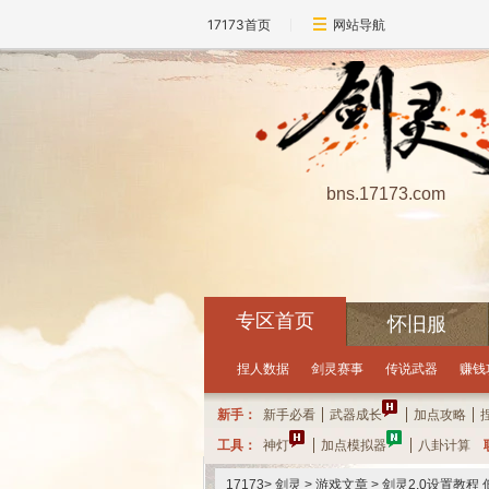
17173首页
网站导航
bns.17173.com
专区首页
怀旧服
点击领取礼包
每小时可抽奖一次哦
10
分
10
秒
距离
捏人数据
剑灵赛事
传说武器
赚钱
新手：
新手必看
武器成长
加点攻略
工具：
神灯
加点模拟器
八卦计算
17173
>
剑灵
>
游戏文章
> 剑灵2.0设置教