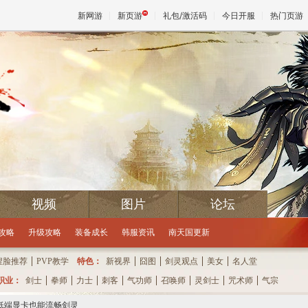
新网游
新页游
礼包/激活码
今日开服
热门页游
魔兽
天堂
王权与
视频
图片
论坛
下次抽奖还有
攻略
升级攻略
装备成长
韩服资讯
南天国更新
捏脸推荐
PVP教学
特色：
新视界
囧图
剑灵观点
美女
名人堂
职业：
剑士
拳师
力士
刺客
气功师
召唤师
灵剑士
咒术师
气宗
程 低端显卡也能流畅剑灵