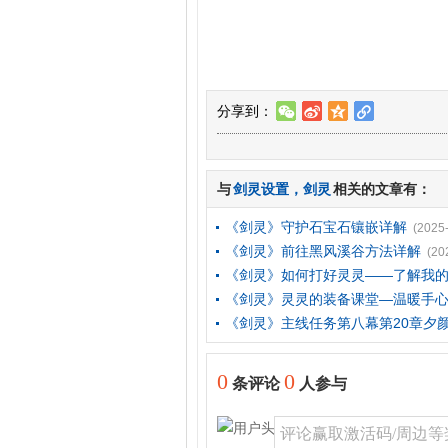
分享到：
w
t
z
l
与
剑灵设置
，
剑灵
相关的文章有：
《剑灵》守护石宝石镶嵌详解
(2025
《剑灵》前往黑风溪谷方法详解
(20
《剑灵》如何打好灵灵——了解我
《剑灵》灵灵的装备课堂—温暖手
《剑灵》主线任务第八幕第20章夕
0
0
条评论
人参与
评论赢取激活码/周边等奖