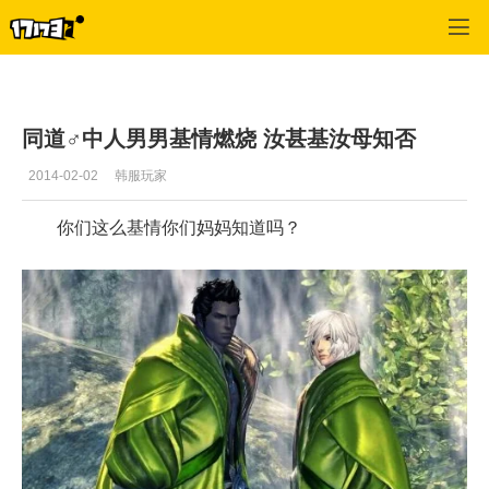
剑灵
>
每日更新
>
正文
同道♂中人男男基情燃烧 汝甚基汝母知否
2014-02-02
韩服玩家
你们这么基情你们妈妈知道吗？