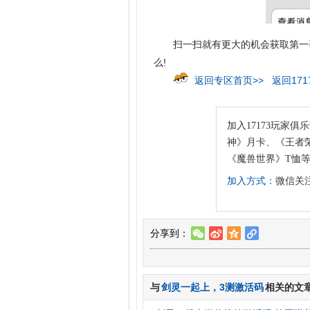
扫一扫就有更大的机会获取第一
么!
返回专区首页>>
返回171
加入17173玩家俱
神》月卡、《王者荣
《魔兽世界》T恤
加入方式：
微信关注
分享到：
w
t
z
l
与
剑灵一起上
，
3测激活码
相关的文