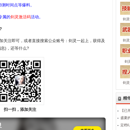
3测时间点等爆料。
专属的
剑灵激活码
活动。
剑灵
?
加关注即可，或者直接搜索公众账号：剑灵一起上，获得及
剑灵
息)，还等什么?
剑
剑灵
精
扫一扫，添加关注
【已
盛夏的
灵
定档