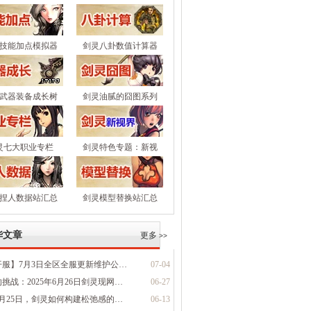
技能加点模拟器
剑灵八卦数值计算器
武器装备成长树
剑灵油腻的囧图系列
灵七大职业专栏
剑灵特色专题：新视
界
捏人数据站汇总
剑灵模型替换站汇总
华文章
更多
>>
开服】7月3日全区全服更新维护公…
07-04
挑战：2025年6月26日剑灵现网…
06-27
6月25日，剑灵如何构建松弛感的…
06-13