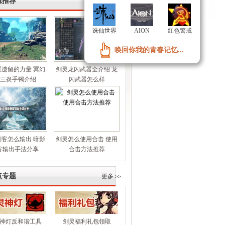
辑推荐
原创投稿
>>
诛仙世界
诛仙世界
AION
AION
红色警戒
红色警戒
唤回你我的青春记忆...
唤回你我的青春记忆...
派遗留的力量 冥幻
剑灵龙闪武器全介绍 龙
 三炎手镯介绍
闪武器怎么样
刺客怎么输出 暗影
剑灵怎么使用合击 使用
客输出手法分享
合击方法推荐
点专题
更多
>>
神灯反和谐工具
剑灵福利礼包领取