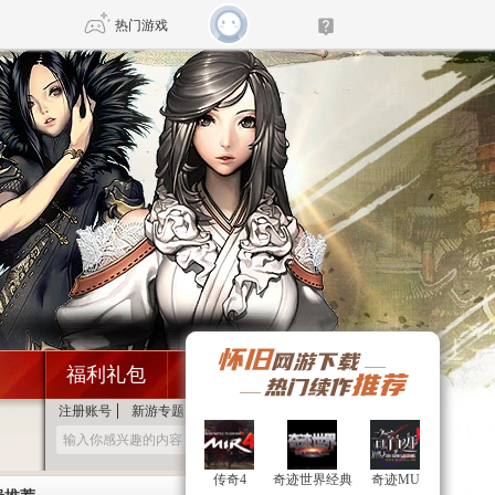
热门游戏
DNF
传奇4
剑网3旗舰版
新天龙八部
自由
诛仙世界
新仙侠5
福利礼包
付费充值
注册账号
新游专题
游戏下载
传奇4
传奇4
奇迹世界经典
奇迹世界经典
奇迹MU
奇迹MU