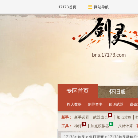
17173首页
网站导航
bns.17173.com
专区首页
怀旧服
点击领取礼包
每小时可抽奖一次哦
10
分
10
秒
距离
捏人数据
剑灵赛事
传说武器
赚钱
新手：
新手必看
武器成长
加点攻略
工具：
神灯
加点模拟器
八卦计算
17173
>
剑灵
> 每日更新 > 17173剑灵微