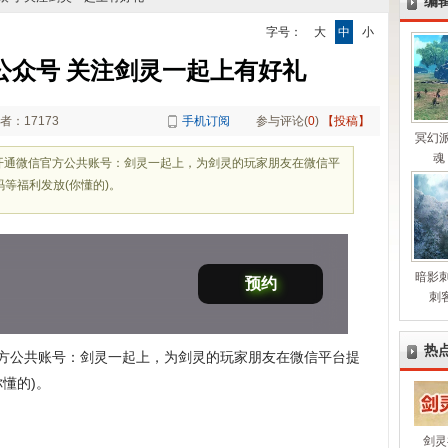
编
字号：
大
中
小
信公众号 关注剑灵一起上有好礼
者：17173
手机订阅
参与评论(
0
)
【投稿】
冥幻
魂
开通微信官方公共账号：剑灵一起上，为剑灵的玩家朋友在微信平
等福利发放(你懂的)。
暗影
预约
刺
热
信官方公共账号：剑灵一起上，为剑灵的玩家朋友在微信平台提
懂的)。
剑灵