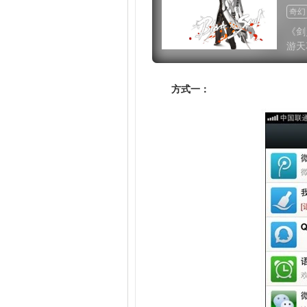
奇幻
免费
《剑
游天
方式一：