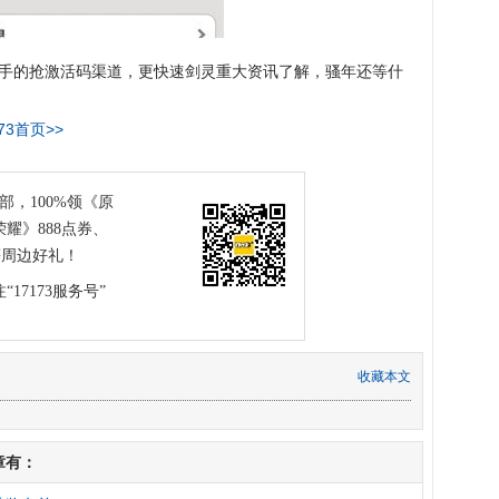
手的抢激活码渠道，更快速剑灵重大资讯了解，骚年还等什
73首页>>
乐部，100%领《原
耀》888点券、
等周边好礼！
“17173服务号”
收藏本文
章有：