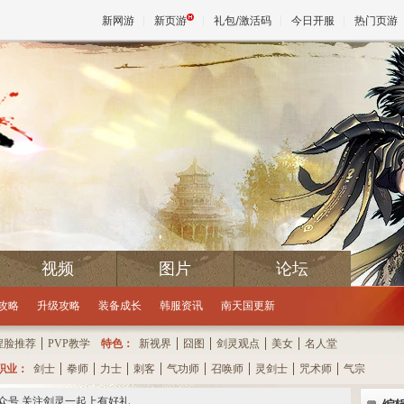
新网游
新页游
礼包/激活码
今日开服
热门页游
魔兽
天堂
王权与
视频
图片
论坛
下次抽奖还有
攻略
升级攻略
装备成长
韩服资讯
南天国更新
捏脸推荐
PVP教学
特色：
新视界
囧图
剑灵观点
美女
名人堂
职业：
剑士
拳师
力士
刺客
气功师
召唤师
灵剑士
咒术师
气宗
信公众号 关注剑灵一起上有好礼