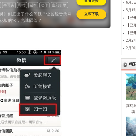
查看更多
6月
半写实
即时
副本
动作
虚幻引擎
5月1
海外
怀旧
灵》到底出了什么问题？让曾经贵为网
立即下载
【已
花板的它，光速陨落？
【已
【已开
2月2
2月2
精
冥幻
魂