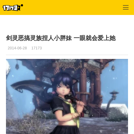
剑灵
>
每日更新
>
正文
剑灵恶搞灵族捏人小胖妹 一眼就会爱上她
2014-06-28
17173