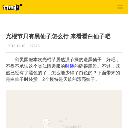
剑灵
>
推荐图片
>
正文
光棍节只有黑仙子怎么行 来看看白仙子吧
2013-11-10
17173
剑灵国服本次光棍节居然没节操的送黑仙子，好吧，
不得不承认这个类似情趣服的
时装
的确很应景。不过，既
然已经有了黑色的了，怎么能少得了白色的？下面带来的
是白仙子时装赏，2个模特是天族的漂亮妹子。