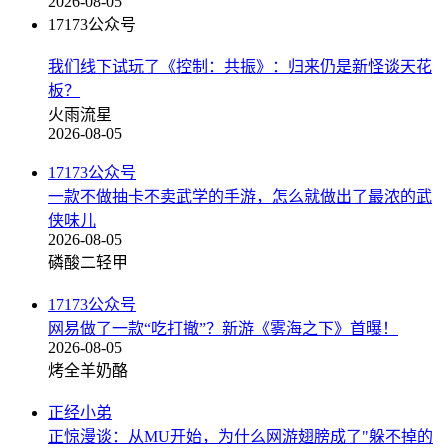
2026-08-05
17173公众号
我们线下试玩了《控制：共振》：归来仍是新怪谈天花
板？
火雨流星
2026-08-05
17173公众号
一款不做抽卡不卖武学的手游，怎么就做出了最浓的武
侠味儿
2026-08-05
磷酸二轻甲
17173公众号
网易做了一款“吃打撤”？新游《雾海之下》首曝！
2026-08-05
烤全羊奶酪
正经小弟
正惊漫谈：从MU开始，为什么网游翅膀成了"躲不掉的