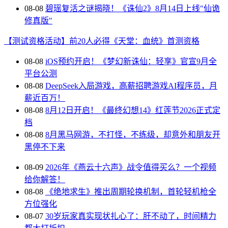
08-08
碧瑶复活之谜揭晓！《诛仙2》8月14日上线"仙诡
修真版"
【测试资格活动】前20人必得《天堂：血统》首测资格
08-08
iOS预约开启！《梦幻新诛仙：轻享》官宣9月全
平台公测
08-08
DeepSeek入局游戏，高薪招聘游戏AI程序员，月
薪近百万！
08-08
8月12日开启！《最终幻想14》红莲节2026正式定
档
08-08
8月黑马网游，不打怪，不练级，却意外和朋友开
黑停不下来
08-09
2026年《燕云十六声》战令值得买么？一个视频
给你解答！
08-08
《绝地求生》推出周期轮换机制，首轮轻机枪全
方位强化
08-07
30岁玩家真实现状扎心了：肝不动了，时间精力