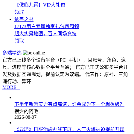
【傲临九霄】VIP大礼包
领取
依盖之书
17173用户专属独家礼包每周领
超大实景地图，百人同场竞技
领取
多端精选
官方已上线多个设备平台（PC+手机），且账号、角色、道
具、进度等核心数据全平台互通； 官方已正式公布多平台开
发及数据互通规划，提前认定为双端。 代表作：原神、三角
洲行动、异环
MORE +
下半年新游实力有点离谱，谁会成为下一个现象级？
摆烂的阿毛-
2026-08-07
《异环》日服池袋办线下展，人气火爆被迫提前开场