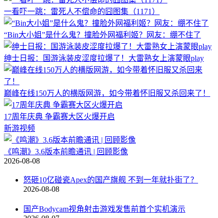
一看吓一跳：雷死人不偿命的囧图集（1171）
“Bin大小姐”是什么鬼？撞脸外网福利姬？网友：绷不住了
绅士日报：国游泳装皮涩度拉爆了！大雷熟女上演蒙眼play
巅峰在线150万人的横版网游，如今带着怀旧服又杀回来了！
17周年庆典 争霸赛大区火爆开启
新游视频
《鸣潮》3.6版本前瞻通讯 | 回顾影像
2026-08-08
怒砸10亿碰瓷Apex的国产旗舰 不到一年就扑街了？
2026-08-08
国产Bodycam视角射击游戏发售前首个实机演示