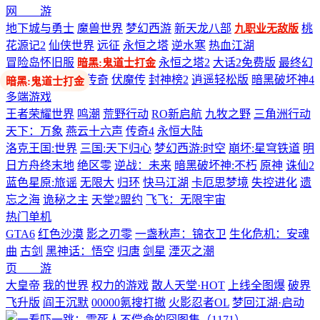
网 游
地下城与勇士
魔兽世界
梦幻西游
新天龙八部
桃
九职业无敌版
花源记2
仙侠世界
远征
永恒之塔
逆水寒
热血江湖
冒险岛怀旧服
永恒之塔2
大话2免费版
最终幻
暗黑:鬼道士打金
想14
剑网3
热血传奇
伏魔传
封神榜2
逍遥轻松版
暗黑破坏神4
多端游戏
王者荣耀世界
鸣潮
荒野行动
RO新启航
九牧之野
三角洲行动
天下：万象
燕云十六声
传奇4
永恒大陆
洛克王国:世界
三国:天下归心
梦幻西游:时空
崩坏:星穹铁道
明
日方舟终末地
绝区零
逆战：未来
暗黑破坏神:不朽
原神
诛仙2
蓝色星原:旅谣
无限大
归环
快马江湖
卡厄思梦境
失控进化
遗
忘之海
诡秘之主
天堂2盟约
飞飞：无限宇宙
热门单机
GTA6
红色沙漠
影之刃零
一盏秋声：锦衣卫
生化危机：安魂
曲
古剑
黑神话：悟空
归唐
剑星
湮灭之潮
页 游
大皇帝
我的世界
权力的游戏
散人天堂·HOT
上线全图爆
破界
飞升版
阎王沉默
00000氪搜打撤
火影忍者OL
梦回江湖·启动