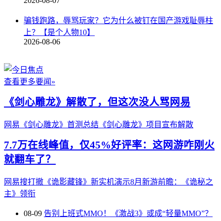
2026-08-07
骗钱跑路，辱骂玩家？它为什么被钉在国产游戏耻辱柱
上？【是个人物10】
2026-08-06
查看更多要闻»
《剑心雕龙》解散了，但这次没人骂网易
网易《剑心雕龙》首测总结
《剑心雕龙》项目宣布解散
7.7万在线峰值，仅45%好评率：这网游咋刚火
就翻车了？
网易搜打撤《诡影藏锋》新实机演示
8月新游前瞻：《诡秘之
主》领衔
08-09
告别上班式MMO！《激战3》或成“轻量MMO”？