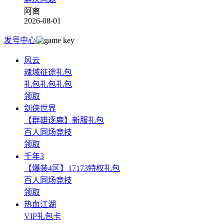
阿离
2026-08-01
发号中心
风云
魂域征途礼包
礼包礼包礼包
领取
剑侠世界
【群雄逐鹿】新服礼包
百人同场竞技
领取
千年3
【爆装4区】17173特权礼包
百人同场竞技
领取
热血江湖
VIP礼包卡