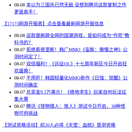
08-08
本以为三国杀已然无敌 没想到腾讯这款复制之作
更是高手！
【17173网游开服表】点击查看最新网游开服信息
08-08
这款曾刷屏全网的国潮游戏，是如何成为“作死”教
科书的？
08-07
拒绝氪佬垄断！韩厂MMO《宙斯：傲慢之神》公
测时间定了！
08-07
双倍福利！《远征OL》十七周年新区今日开启狂
欢盛典！
08-07
不用肝！韩国轻量化MMO新作《日蚀：觉醒》公
测时间确定
08-07
总奖金9.5万美元！《绝地求生》玩家自创玩法征
集大赛
08-07
腾讯《怪物猎人：旅人》测试今日开启，38种怪
物可供挑战
【测试资格活动】前20人必得《天堂：血统》首测资格