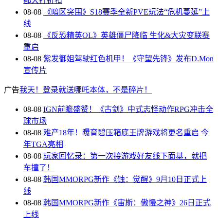
都大打折扣
08-08
《暗区突围》S18赛季全新PVE玩法“危机蔓延”上
线
08-08
《反恐精英OL》英雄僵尸降临 生化&大灾变联赛
重启
08-08
紫发御姐驾驶红色机甲！《守望先锋》发布D.Mon
宣传片
广告
我天！登录就送哪吒本体，不是碎片！
08-08
IGN前瞻盛赞！《古剑》中式志怪动作RPG冲击全
球市场
08-08
难产18年！曝育碧压箱底王牌游戏将更名重启 今
年TGA亮相
08-08
玩家回忆录：第一次接游戏好友线下面基，就把
车撞了！
08-08
韩国MMORPG新作《蚀：觉醒》9月10日正式上
线
08-08
韩国MMORPG新作《宙斯：傲慢之神》26日正式
上线