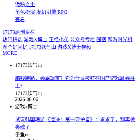
诡秘之主
角色扮演
虚幻引擎
RPG
查看
17173原创专栏
热门精选
游戏X博士
正经小弟
公众号专栏
囧图
网游时光机
图个好回忆
17173妖气山
游戏X博士视频
MORE +
17173妖气山
骗钱跑路，辱骂玩家？它为什么被钉在国产游戏耻辱柱
上？
17173妖气山
2026-08-06
游戏x博士
试玩韩国魂游《遗迹：第一守护者》：求求了，别再做
类魂了
于鱼er