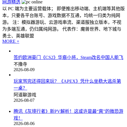
网游精选
以 PC 端为主要运营载体； 即便推出移动端、主机端等其他版
本，只要各平台账号、游戏数据不互通，均统一归类为纯网
游。 注：模拟器游玩、云游戏串流、渠道服独立版本，不视
为多端互通，仍归属纯网游。 代表作：魔兽世界、地下城与
勇士、英雄联盟
MORE +
签约欧洲豪门《CS2》华裔小将，Steam改名中国人能飞
不撸寺
2026-08-09
玩家骂完还得回来玩？《APEX》凭什么坐稳大逃杀第
一桌？
阿道聊游戏
2026-08-07
腾讯《灰境行者》新PV解析！这或许是最“爽”的微恐游
戏！
2026-08-06