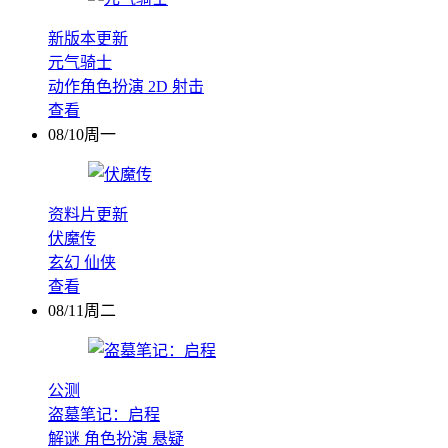
新版本更新
元气骑士
动作角色扮演
2D
射击
查看
08/10周一
资料片更新
伏魔传
玄幻
仙侠
查看
08/11周二
公测
盗墓笔记：启程
解谜
角色扮演
悬疑