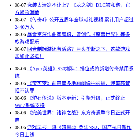
08-07
泳装太清凉不让上？《龙之剑》DLC被和谐，官
方紧急滑跪
08-07
《传奇4》公开五周年全球献礼视频 累计用户超过
2440万人
08-06
暴雪资深作曲家离职，曾创作《魔兽世界》等多
款游戏配乐
08-07
回合制端游还有活路？巨头垄断之下，这款游戏
却如此坚挺！
08-06
《Apex英雄》S30爆料：排位或将新增传奇禁用系
统
08-06
《宝可梦》前高管多地厕间偷拍被捕，涉事高管
拒不认罪
08-06
《炉石传说》版本更新：引擎升级，正式终止
Win7系统支持
08-06
《完美世界：诸神之战》东方奇遇季今日正式开
启
08-06
游戏早报：曝《暗黑4》登陆NS2，国产抗日新作
今日上线