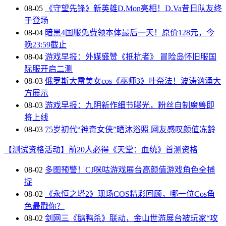
08-05
《守望先锋》新英雄D.Mon亮相！D.Va昔日队友终
于登场
08-04
暗黑4国服免费领本体最后一天！原价128元，今
晚23:59截止
08-04
游戏早报：外媒盛赞《抵抗者》 冒险岛怀旧服国
际服开启二测
08-03
俄罗斯大雷美女cos《巫师3》叶奈法！波涛汹涌大
方展示
08-03
游戏早报：九阴新作细节曝光，粉丝自制魔兽即
将上线
08-03
75岁初代“神奇女侠”晒沐浴照 网友感叹颜值冻龄
【测试资格活动】前20人必得《天堂：血统》首测资格
08-02
多图预警！CJ咪咕游戏展台高颜值游戏角色全捕
捉
08-02
《永恒之塔2》现场COS精彩回顾，哪一位Cos角
色最戳你？
08-02
剑网三《鹅鸭杀》联动，金山世游展台被玩家“攻