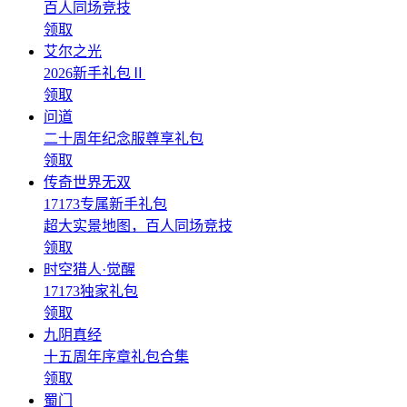
百人同场竞技
领取
艾尔之光
2026新手礼包Ⅱ
领取
问道
二十周年纪念服尊享礼包
领取
传奇世界无双
17173专属新手礼包
超大实景地图，百人同场竞技
领取
时空猎人·觉醒
17173独家礼包
领取
九阴真经
十五周年序章礼包合集
领取
蜀门