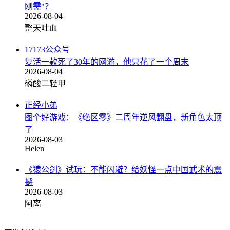
刚需"？
2026-08-04
整天吐血
17173公众号
复活一款死了30年的网游，他只花了一个周末
2026-08-04
磷酸二轻甲
正经小弟
图个好游戏：《绝区零》二周年逆风翻盘，新角色太顶
了
2026-08-03
Helen
《猿公剑》试玩：不能闪避？给妖怪一点中国武术的震
撼
2026-08-03
阿离