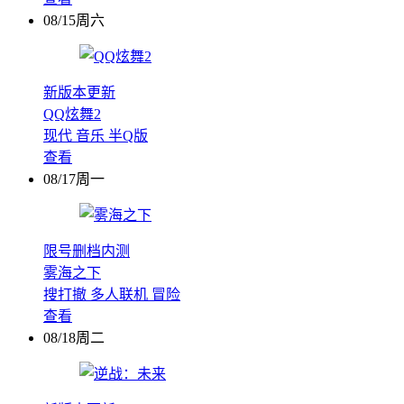
08/15周六
新版本更新
QQ炫舞2
现代
音乐
半Q版
查看
08/17周一
限号删档内测
雾海之下
搜打撤
多人联机
冒险
查看
08/18周二