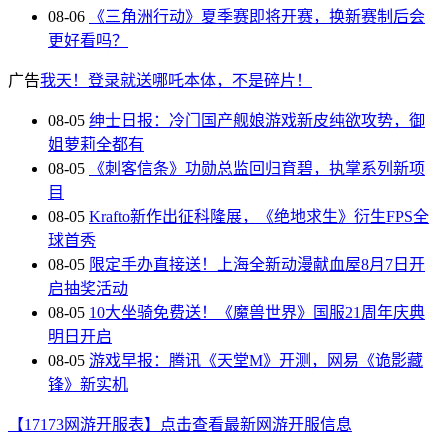
08-06
《三角洲行动》夏季赛即将开赛，换新赛制后会
更好看吗？
广告
我天！登录就送哪吒本体，不是碎片！
08-05
绅士日报：冷门国产舰娘游戏新皮纯欲攻势，御
姐萝莉全都有
08-05
《刺客信条》功勋总监回归育碧，执掌系列新项
目
08-05
Krafto新作出征科隆展，《绝地求生》衍生FPS全
球首秀
08-05
限定手办直接送！上海全新动漫献血屋8月7日开
启抽奖活动
08-05
10大坐骑免费送！《魔兽世界》国服21周年庆典
明日开启
08-05
游戏早报：腾讯《天堂M》开测，网易《诡影藏
锋》新实机
【17173网游开服表】点击查看最新网游开服信息