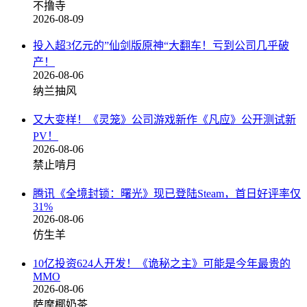
不撸寺
2026-08-09
投入超3亿元的”仙剑版原神“大翻车！亏到公司几乎破
产！
2026-08-06
纳兰抽风
又大变样！《灵笼》公司游戏新作《凡应》公开测试新
PV！
2026-08-06
禁止啃月
腾讯《全境封锁：曙光》现已登陆Steam，首日好评率仅
31%
2026-08-06
仿生羊
10亿投资624人开发！《诡秘之主》可能是今年最贵的
MMO
2026-08-06
萨摩椰奶茶