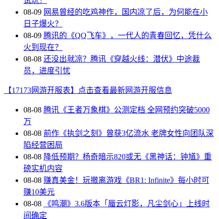
试玩！
08-09
网易曾经的吃鸡神作，国内凉了后，为何能在小
日子爆火？
08-09
腾讯的《QQ飞车》，一代人的青春回忆，凭什么
火到现在？
08-08
还没出就凉？腾讯《穿越火线：潜伏》中途裁
员，进度引忧
【17173网游开服表】点击查看最新网游开服信息
08-08
腾讯《王者万象棋》公测定档 全网预约突破5000
万
08-08
前作《执剑之刻》曾获3亿流水 老牌女性向团队深
陷经营困局
08-08
降低预期？杨奇暗示820或无《黑神话：钟馗》重
磅实机内容
08-08
赚真美金！玩撤离游戏《BR1: Infinite》每小时可
赚10美元
08-08
《鸣潮》3.6版本「蜃云灯影，凡尘剑心」上线时
间确定