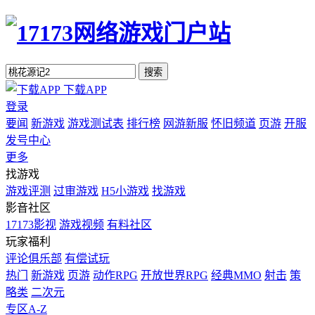
搜索
下载APP
登录
要闻
新游戏
游戏测试表
排行榜
网游新服
怀旧频道
页游
开服
发号中心
更多
找游戏
游戏评测
过审游戏
H5小游戏
找游戏
影音社区
17173影视
游戏视频
有料社区
玩家福利
评论俱乐部
有偿试玩
热门
新游戏
页游
动作RPG
开放世界RPG
经典MMO
射击
策
略类
二次元
专区A-Z