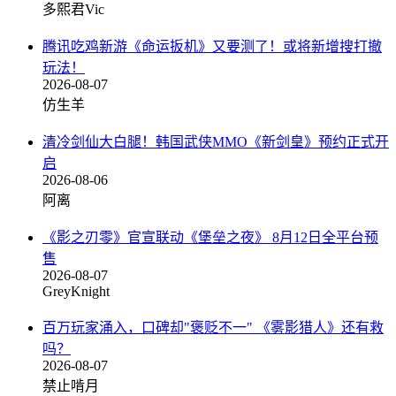
多熙君Vic
腾讯吃鸡新游《命运扳机》又要测了！或将新增搜打撤
玩法！
2026-08-07
仿生羊
清冷剑仙大白腿！韩国武侠MMO《新剑皇》预约正式开
启
2026-08-06
阿离
《影之刃零》官宣联动《堡垒之夜》 8月12日全平台预
售
2026-08-07
GreyKnight
百万玩家涌入，口碑却"褒贬不一" 《雾影猎人》还有救
吗？
2026-08-07
禁止啃月