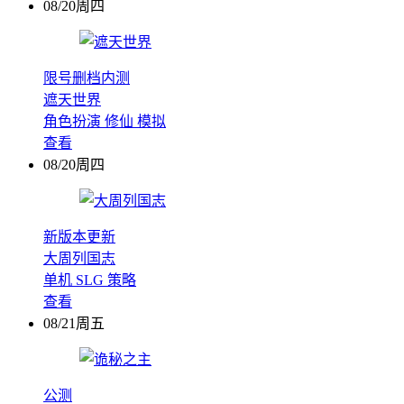
08/20周四
限号删档内测
遮天世界
角色扮演
修仙
模拟
查看
08/20周四
新版本更新
大周列国志
单机
SLG
策略
查看
08/21周五
公测