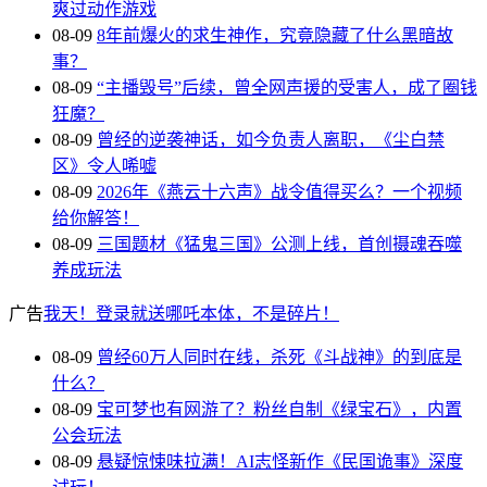
爽过动作游戏
08-09
8年前爆火的求生神作，究竟隐藏了什么黑暗故
事？
08-09
“主播毁号”后续，曾全网声援的受害人，成了圈钱
狂魔？
08-09
曾经的逆袭神话，如今负责人离职，《尘白禁
区》令人唏嘘
08-09
2026年《燕云十六声》战令值得买么？一个视频
给你解答！
08-09
三国题材《猛鬼三国》公测上线，首创摄魂吞噬
养成玩法
广告
我天！登录就送哪吒本体，不是碎片！
08-09
曾经60万人同时在线，杀死《斗战神》的到底是
什么？
08-09
宝可梦也有网游了？粉丝自制《绿宝石》，内置
公会玩法
08-09
悬疑惊悚味拉满！AI志怪新作《民国诡事》深度