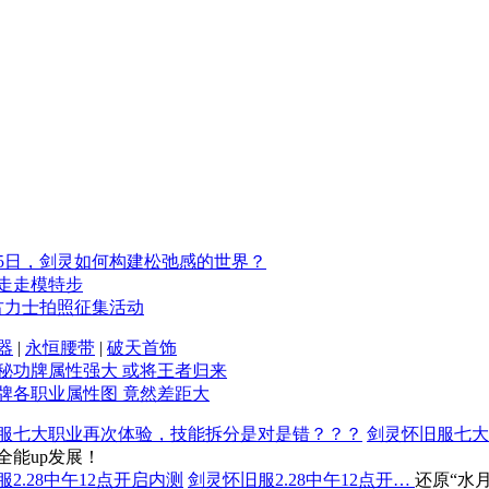
25日，剑灵如何构建松弛感的世界？
走走模特步
古力士拍照征集活动
器
|
永恒腰带
|
破天首饰
秘功牌属性强大 或将王者归来
牌各职业属性图 竟然差距大
剑灵怀旧服七大
全能up发展！
剑灵怀旧服2.28中午12点开…
还原“水