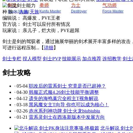
剑士
拳师
力士
气功师
种 族：
Blade Master
人族
天族
Kunfu Master
Destroyer
Force Master
编辑说：
高爆发，PVE王者
官方说：
剑士可以应付所有情况
玩家说：
亲儿子，烂大街，PVE超屌
剑士是剑的驾驭者，通过施展华丽的剑术展开丰富多样的攻击
可进行远程压制...
【
详细
】
剑士专栏
捏人模型
剑士PVP
技能展示
加点推荐
连招教学
剑士
剑士攻略
·
05-04
职改后的雷系剑士 究竟是否已超神？
·
04-30
韩服正式服4.26剑士技能平衡调整
·
04-12
遗失的海鸣巢穴全程主T视角解说
·
03-18
黑风魔女主T向导 你也可以成为核心！
·
02-26
赤水系列神功牌 剑士火龙biubiubiu
·
01-21
雷系灵剑士在西洛新版本中发展方向
北斗解说 剑士