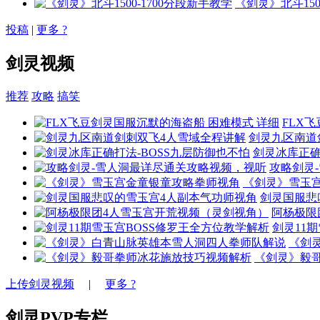
《剑灵》北斗1500
投稿
|
更多 ?
剑灵视频
推荐
攻略
搞笑
FLX
剑灵九区南道
剑灵冰库正确
攻略剑灵
《剑灵》雪玉
剑灵国服悲
阿杨极限
剑灵11
《剑
《剑灵》毅
上传剑灵视频
|
更多 ?
剑灵PVP专栏