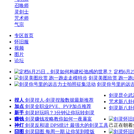
召唤师
灵剑士
咒术师
气宗
专区首页
怀旧服
视频
图片
论坛
定档6月
剑灵美图欣赏 跑一跑
剑灵你号里的远
剑灵昆仑武
捏人
剑灵捏人-剑灵捏脸数据最新推荐
咒术新八卦
加点
剑灵全职业PVE、PVP加点推荐
剑灵新八卦
新手
剑灵好玩吗？3分钟让你玩转剑灵
赚钱
剑灵赚钱攻略教你如何一夜暴富
神灯
剑灵反和谐 DPS统计 最强大的剑灵工具
己正在朝着
囧图
剑灵囧图 每周一期 让你笑到喷饭