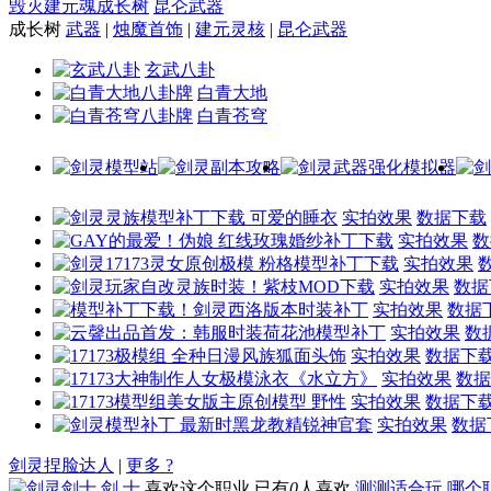
毁灭建元魂成长树
昆仑武器
成长树
武器
|
烛魔首饰
|
建元灵核
|
昆仑武器
玄武八卦
白青大地
白青苍穹
实拍效果
数据下载
实拍效果
数
实拍效果
实拍效果
数据
实拍效果
数据
实拍效果
数
实拍效果
数据下
实拍效果
数据
实拍效果
数据下
实拍效果
数据
剑灵捏脸达人
|
更多 ?
剑 士
喜欢这个职业
已有
0
人喜欢
测测适合玩
哪个