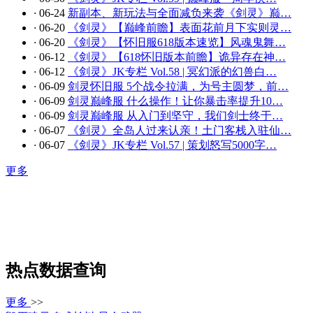
·
06-24
新副本、新玩法与全面减负来袭《剑灵》巅…
·
06-20
《剑灵》【巅峰前瞻】表面花前月下实则灵…
·
06-20
《剑灵》【怀旧服618版本速览】风魂鬼舞…
·
06-12
《剑灵》【618怀旧版本前瞻】诡异存在神…
·
06-12
《剑灵》JK专栏 Vol.58 | 冥幻派的幻兽白…
·
06-09
剑灵怀旧服 5个战令拉满，为号主圆梦，前…
·
06-09
剑灵巅峰服 什么操作！让你暴击率提升10…
·
06-09
剑灵巅峰服 从入门到坚守，我们剑士终于…
·
06-07
《剑灵》全岛人过来认亲！土门客栈入驻仙…
·
06-07
《剑灵》JK专栏 Vol.57 | 策划怒写5000字…
更多
热点数据查询
更多
>>