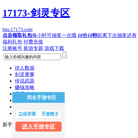
17173-剑灵专区
bns.17173.com
点击领取礼包
每小时可抽奖一次哦
10
分
10
秒
距离下次抽奖还有
福利礼包
付费充值
注册账号
新游专题
游戏下载
捏人数据
剑灵赛事
传说武器
赚钱攻略
升级攻略
同名手游专区
装备成长
韩服资讯
南天国更新
立体评测
手游精卡
新手：
进入手游专区
新手必看
武器成长