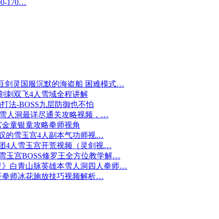
-170…
飞豆剑灵国服沉默的海盗船 困难模式…
剑刺双飞4人雪域全程讲解
打法-BOSS九层防御也不怕
-雪人洞最详尽通关攻略视频，…
宫金童银童攻略拳师视角
叹的雪玉宫4人副本气功师视…
团4人雪玉宫开荒视频（灵剑视…
期雪玉宫BOSS修罗王全方位教学解…
灵》白青山脉英雄本雪人洞四人拳师…
哥拳师冰花施放技巧视频解析…