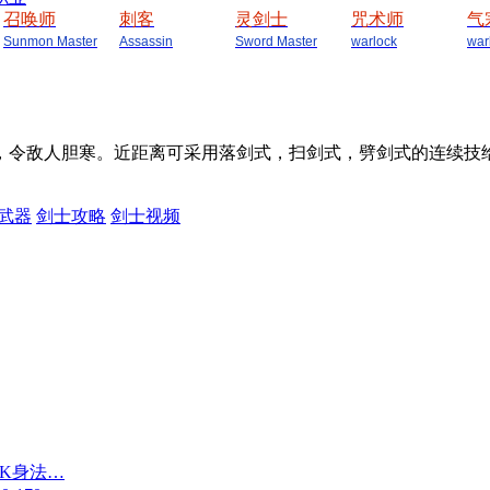
召唤师
刺客
灵剑士
咒术师
气
Sunmon Master
Assassin
Sword Master
warlock
war
，令敌人胆寒。近距离可采用落剑式，扫剑式，劈剑式的连续技
武器
剑士攻略
剑士视频
PK身法…