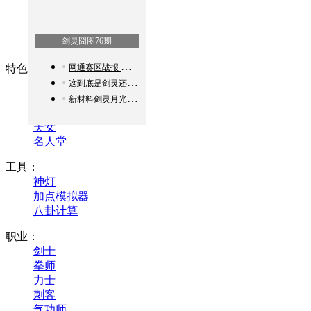
加点攻略
捏脸推荐
剑灵囧图76期
PVP教学
网通赛区战报 今日32强决出对阵表
特色：
新视界
这到底是剑灵还是LOL
囧图
新材料剑灵月光粉获取方式
剑灵观点
美女
名人堂
工具：
神灯
加点模拟器
八卦计算
职业：
剑士
拳师
力士
刺客
气功师