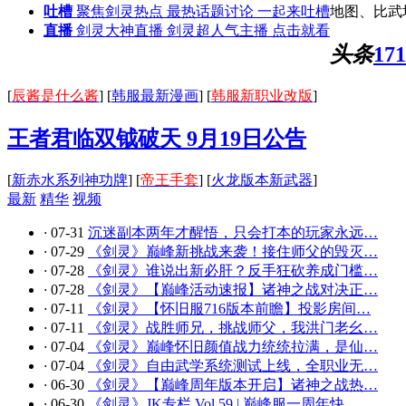
吐槽
聚焦剑灵热点 最热话题讨论 一起来吐槽
地图、比武
直播
剑灵大神直播 剑灵超人气主播 点击就看
头条
1
[
辰酱是什么酱
]
[
韩服最新漫画
]
[
韩服新职业改版
]
王者君临双钺破天 9月19日公告
[
新赤水系列神功牌
]
[
帝王手套
]
[
火龙版本新武器
]
最新
精华
视频
·
07-31
沉迷副本两年才醒悟，只会打本的玩家永远…
·
07-29
《剑灵》巅峰新挑战来袭！接住师父的毁灭…
·
07-28
《剑灵》谁说出新必肝？反手狂砍养成门槛…
·
07-28
《剑灵》【巅峰活动速报】诸神之战对决正…
·
07-11
《剑灵》【怀旧服716版本前瞻】投影房间…
·
07-11
《剑灵》战胜师兄，挑战师父，我洪门老幺…
·
07-04
《剑灵》巅峰怀旧颜值战力统统拉满，是仙…
·
07-04
《剑灵》自由武学系统测试上线，全职业无…
·
06-30
《剑灵》【巅峰周年版本开启】诸神之战热…
·
06-30
《剑灵》JK专栏 Vol.59 | 巅峰服一周年快…