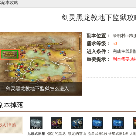
狱副本攻略
剑灵黑龙教地下监狱攻
副本位置：
绿明村or跨
需求等级：
50
进入条件：
完成主线剧
重要提示：
副本需要3
剑灵黑龙教地下监狱怎么进入
副本掉落
6人掉落
无形武器箱
锁定的黑龙
锁定的雪山
流星武器1段
彗星武器1段
大