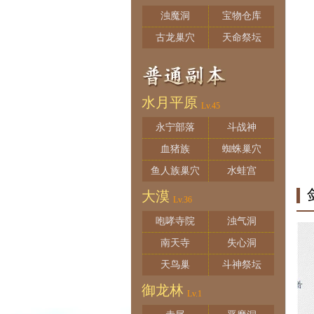
浊魔洞
宝物仓库
古龙巢穴
天命祭坛
水月平原
Lv.45
永宁部落
斗战神
血猪族
蜘蛛巢穴
鱼人族巢穴
水蛙宫
大漠
Lv.36
咆哮寺院
浊气洞
南天寺
失心洞
天鸟巢
斗神祭坛
御龙林
Lv.1