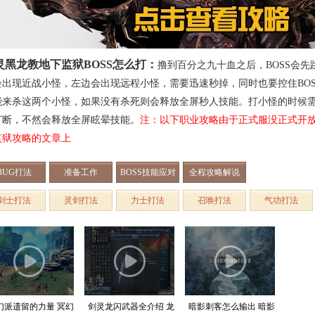
灵黑龙教地下监狱BOSS怎么打：
撸到百分之九十血之后，BOSS会
会出现近战小怪，左边会出现远程小怪，需要迅速秒掉，同时也要控住BO
能来杀这两个小怪，如果没有杀死则会释放全屏秒人技能。打小怪的时候
打断，不然会释放全屏眩晕技能。
注：以下职业攻略由于正式服没正式开
监狱攻略的文章上
BUG打法
准备工作
BOSS技能应对
全程攻略解说
剑士打法
灵剑打法
力士打法
召唤打法
气功打法
幻派遗留的力量 冥幻
剑灵龙闪武器全介绍 龙
暗影刺客怎么输出 暗影