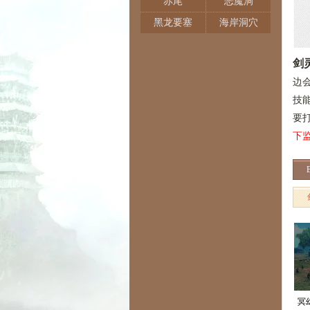
赤尾
恶魔洞
黑龙要塞
海岸洞穴
剑
边
技
要
下
冥