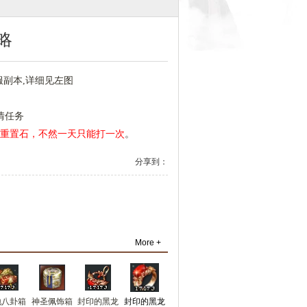
略
服副本,详细见左图
情任务
块重置石，不然一天只能打一次
。
分享到：
More +
地八卦箱
神圣佩饰箱
封印的黑龙
封印的黑龙