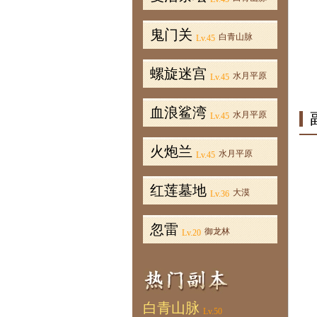
鬼门关
白青山脉
Lv.45
螺旋迷宫
水月平原
Lv.45
血浪鲨湾
水月平原
Lv.45
火炮兰
水月平原
Lv.45
红莲墓地
大漠
Lv.36
忽雷
御龙林
Lv.20
白青山脉
Lv.50