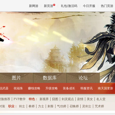
新网游
新页游
礼包/激活码
今日开服
热门页游
魔兽
天堂
王权与
图片
数据库
论坛
分
10
秒
距离下次抽奖还有
说武器
祝福珠
赚钱攻略
升级攻略
装备成长
韩服资讯
南天国更新
捏脸推荐
PVP教学
特色：
新视界
囧图
剑灵观点
剧情
美女
名人堂
时装
职业：
剑士
拳师
力士
刺客
气功师
召唤师
灵剑士
咒术师