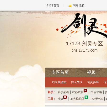
17173首页
网站导航
17173-剑灵专区
bns.17173.com
专区首页
视频
点击领取礼包
每小时可抽奖一次哦
10
剑灵直播室
捏人数据
剑灵赛事
传
新手：
新手必看
武器成长
加点攻略
工具：
神灯
加点模拟器
八卦计算