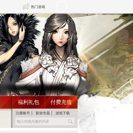
热门游戏
DNF
传奇4
剑网3旗舰版
新天龙八部
自由
诛仙世界
新仙侠5
福利礼包
付费充值
注册账号
新游专题
游戏下载