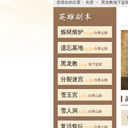
您现在的位置：
剑灵
>
黑龙教地下监
炼狱熔炉
白青山脉
Lv.50
遗忘墓地
白青山脉
Lv.50
黑龙教
地下监狱
Lv.50
分裂迷宫
白青山脉
Lv.50
雪玉宫
白青山脉
Lv.50
雪人洞
白青山脉
Lv.45
复活祭坛
白青山脉
Lv.45