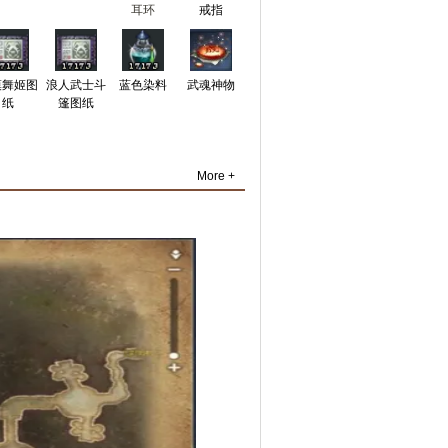
耳环
戒指
漠舞姬图
浪人武士斗
蓝色染料
武魂神物
纸
篷图纸
More +