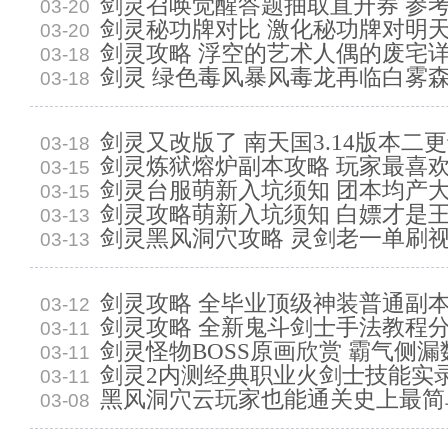
剑灵召唤觉醒答题抽取直升券 参
03-20
剑灵秘功牌对比 激化秘功牌对明
03-20
剑灵攻略 浮空的艺术人偶的废宅
03-18
剑灵 绿色毒风暴风毒龙再临白雾
03-18
剑灵又改版了 南天国3.14版本二
03-18
剑灵炼狱熔炉副本攻略 玩家最喜
03-15
剑灵台服萌新入坑须知 团本均产
03-15
剑灵攻略萌新入坑须知 白嫖才是
03-13
剑灵黑风洞穴攻略 灵剑老一单刷
03-13
剑灵攻略 全毕业顶级神装普通副
03-12
剑灵攻略 全新鬼斗剑士手法教程
03-11
剑灵怪物BOSS原画欣赏 霸气侧
03-11
剑灵2内测经典职业火剑士技能实
03-11
黑风洞穴云玩家也能通关史上最简
03-08