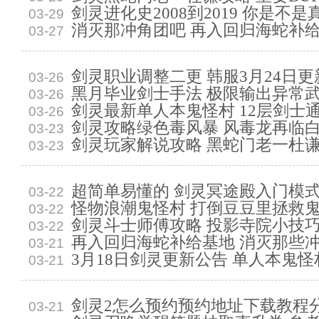
剑灵进化史2008到2019 你是不
03-29
消灭那冲角团吧 再入回归海蛇补
03-27
剑灵职业调整二更 韩服3月24日
03-26
黑月毕业剑士手法 极限输出异常
03-26
剑灵最新单人本鬼怪村 12层剑士
03-26
剑灵攻略绿色毒风暴 风毒龙再临
03-23
剑灵玩家解说攻略 黑蛇门老一杜
03-23
超简单易懂的 剑灵冥途殿入门模
03-22
怪物浪潮鬼怪村 打倒豆豆里拯救
03-22
剑灵斗士师傅攻略 投影寺院小技
03-22
再入回归海蛇补给基地 消灭那些
03-21
3月18日剑灵更新公告 单人本鬼
03-21
剑灵2怎么预约预约地址下载教程
03-21