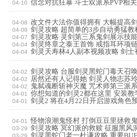
信念对抗狂暴 斗士双派系PVP相
04-10
改文件大法你值得拥有 大幅提高剑灵
04-08
剑灵攻略 超简单的3步自动勇猛教
04-08
剑灵攻略 灵剑第三系鬼剑展示技
04-07
剑灵终章之泰王首饰 戒指耳环项
04-04
剑灵天寿林4人副本视频攻略 剑士
04-04
剑灵攻略 台服剑灵黑蛇门毒天召
04-02
居然还有人记得她 剑灵人物志苏
04-02
鬼弑魂断斩神灭魔 咒术师第三派
04-02
你想知道的剑灵2都在这里 安装教
04-01
剑灵2 将在4月22日开启游戏角色
04-01
怪物浪潮鬼怪村 打倒豆豆里拯救
04-01
剑灵攻略 冥幻派的救赎 征服黑风
03-29
剑灵黑蛇门老一杜谦攻略 重要BUF
03-29