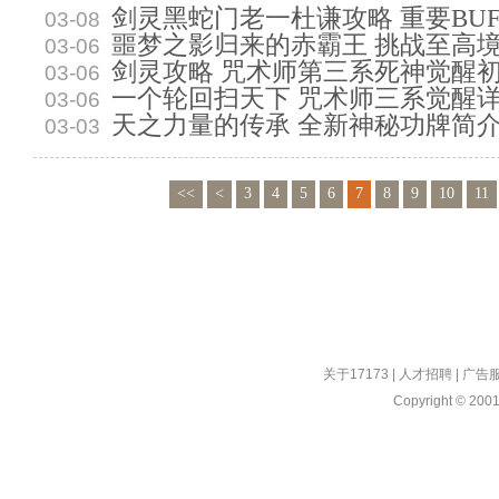
剑灵黑蛇门老一杜谦攻略 重要BUF
03-08
噩梦之影归来的赤霸王 挑战至高
03-06
剑灵攻略 咒术师第三系死神觉醒
03-06
一个轮回扫天下 咒术师三系觉醒
03-06
天之力量的传承 全新神秘功牌简
03-03
<<
<
3
4
5
6
7
8
9
10
11
关于17173
|
人才招聘
|
广告
Copyright © 2001-