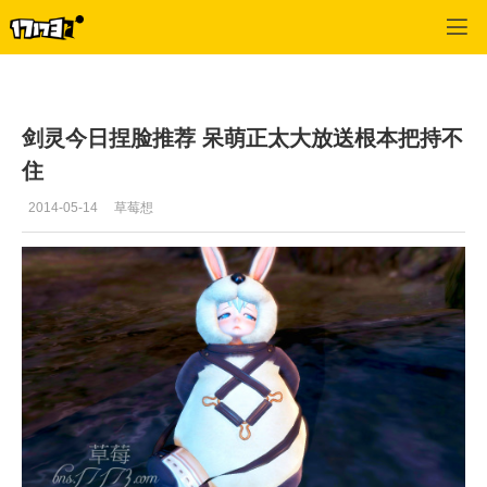
剑灵
>
每日更新
>
正文
剑灵今日捏脸推荐 呆萌正太大放送根本把持不
住
2014-05-14
草莓想