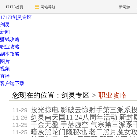
17173首页
网站导航
新网游
17173剑灵专区
剑灵
新闻
赚钱攻略
职业攻略
副本攻略
图片
视频
直播
客户端下载
您现在的位置：
剑灵专区
>
职业攻略
投光掠电 影破云惊射手第三派系
11-29
剑灵南天国11.24八周年活动 新
11-26
千金无盈 手落虚空 气宗第三派系
11-25
暗灰黑蛇门隐秘地 老二黑月魔女
11-25