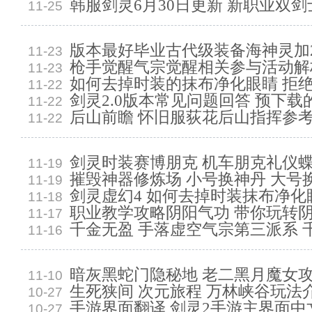
韩服剑灵6月30日更新 新职业双剑
11-25
版本最好毕业古代级装备海神灵加
11-23
枪手觉醒气宗觉醒相关参与活动解
11-23
如何去掉时装的抹布净化眼睛 拒
11-22
剑灵2.0版本常见问题回答 预下载
11-22
后山前瞻 怀旧服荻花后山指挥参
11-22
剑灵时装赛博朋克 机车朋克礼仪蝶
11-19
摧毁神器修炼场 小号换神丹 大号
11-19
剑灵虚幻4 如何去掉时装抹布净化
11-18
职业教学攻略阴阳气功 带你玩转
11-17
千金无盈 手落虚空气宗第三派系 
11-16
暗灰黑蛇门隐秘地 老二黑月魔女
11-10
生死狭间 次元旅程 万林峡谷玩法
10-27
手游界面翻译 剑灵2手游主界面中
10-27