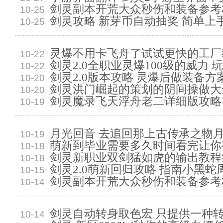
剑灵副本开荒大众秒伤和装备参考
10-25
剑灵攻略 新芽币自动抽奖 简单上
10-25
灵爆不用卡飞舟了试试更快的工厂
10-22
剑灵2.0全职业灵爆100级的威力 
10-22
剑灵2.0版本攻略 灵爆后做装备方
10-20
剑灵洪门崛起的策划的阴间操做大
10-20
剑灵魔录飞天浮舟老二详细版攻略
10-19
月光回音 去追回那上古传承之物
10-19
萌新到毕业需要多久时间看完让你
10-18
剑灵新职业双剑猛如虎的输出教程
10-18
剑灵2.0萌新回归攻略 指南小黑蛇
10-15
剑灵副本开荒大众秒伤和装备参考
10-14
剑灵自动转身取色宏 只提供一种
10-14