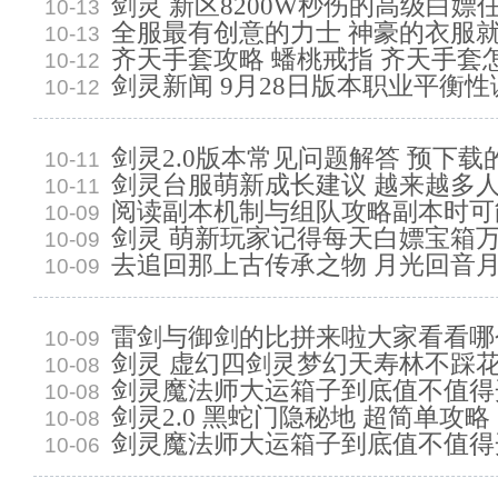
剑灵 新区8200W秒伤的高级白嫖
10-13
全服最有创意的力士 神豪的衣服
10-13
齐天手套攻略 蟠桃戒指 齐天手套
10-12
剑灵新闻 9月28日版本职业平衡性
10-12
剑灵2.0版本常见问题解答 预下载
10-11
剑灵台服萌新成长建议 越来越多
10-11
阅读副本机制与组队攻略副本时可
10-09
剑灵 萌新玩家记得每天白嫖宝箱
10-09
去追回那上古传承之物 月光回音
10-09
雷剑与御剑的比拼来啦大家看看哪
10-09
剑灵 虚幻四剑灵梦幻天寿林不踩
10-08
剑灵魔法师大运箱子到底值不值得
10-08
剑灵2.0 黑蛇门隐秘地 超简单攻略
10-08
剑灵魔法师大运箱子到底值不值得
10-06