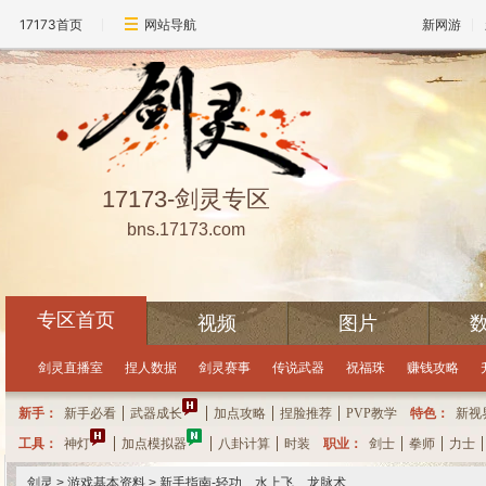
17173首页
网站导航
新网游
17173-剑灵专区
bns.17173.com
专区首页
视频
图片
点击领取礼包
每小时可抽奖一次哦
10
分
10
秒
距离下次抽奖还有
剑灵直播室
捏人数据
剑灵赛事
传说武器
祝福珠
赚钱攻略
新手：
新手必看
武器成长
加点攻略
捏脸推荐
PVP教学
特色：
新视
工具：
神灯
加点模拟器
八卦计算
时装
职业：
剑士
拳师
力士
剑灵
>
游戏基本资料
> 新手指南-轻功、水上飞、龙脉术