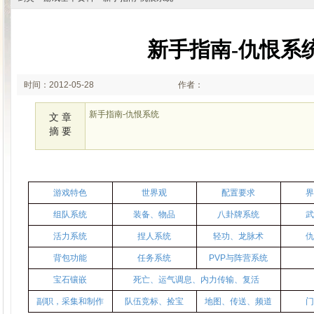
新手指南-仇恨系
时间：2012-05-28
作者：
17:24:51
新手指南-仇恨系统
文 章
摘 要
游戏特色
世界观
配置要求
组队系统
装备、物品
八卦牌系统
活力系统
捏人系统
轻功、龙脉术
背包功能
任务系统
PVP与阵营系统
宝石镶嵌
死亡、运气调息、内力传输、复活
副职，采集和制作
队伍竞标、捡宝
地图、传送、频道