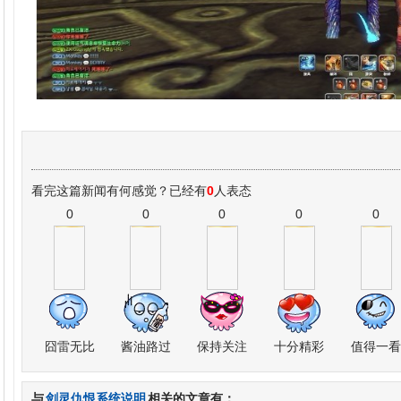
看完这篇新闻有何感觉？已经有
0
人表态
0
0
0
0
0
囧雷无比
酱油路过
保持关注
十分精彩
值得一看
与
剑灵仇恨系统说明
相关的文章有：