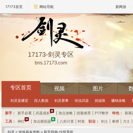
17173首页
网站导航
新网游
17173-剑灵专区
bns.17173.com
专区首页
视频
图片
点击领取礼包
每小时可抽奖一次哦
10
分
10
秒
距离下次抽奖还有
剑灵直播室
捏人数据
剑灵赛事
传说武器
祝福珠
赚钱攻略
新手：
新手必看
武器成长
加点攻略
捏脸推荐
PVP教学
特色：
新视
工具：
神灯
加点模拟器
八卦计算
时装
职业：
剑士
拳师
力士
剑灵
>
游戏基本资料
> 新手指南-仇恨系统